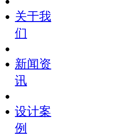
关于我
们
新闻资
讯
设计案
例