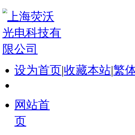
设为首页
|
收藏本站
|
繁
网站首
页