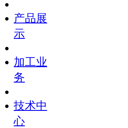
产品展
示
加工业
务
技术中
心