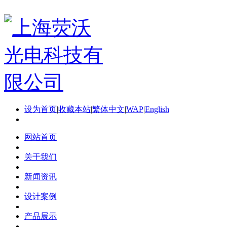
设为首页
|
收藏本站
|
繁体中文
|
WAP
|
English
网站首页
关于我们
新闻资讯
设计案例
产品展示