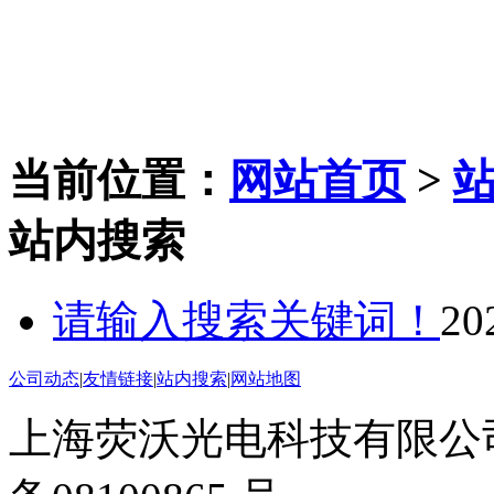
当前位置：
网站首页
>
站内搜索
请输入搜索关键词！
20
公司动态
|
友情链接
|
站内搜索
|
网站地图
上海荧沃光电科技有限公司 版权